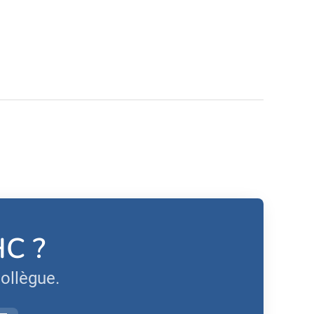
HC ?
ollègue.