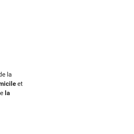
de la
micile
et
de
la