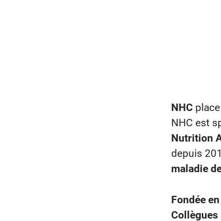
NHC
place 
NHC est sp
Nutrition A
depuis 201
maladie d
Fondée e
Collègues