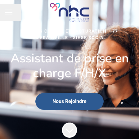
Partager la page
MENU CARRIÈRE
PRISE EN CHARGE ET FACTURATION
·
77
EMERAINVILLE - SIEGE SOCIAL
Assistant de prise en
charge F/H/X
Nous Rejoindre